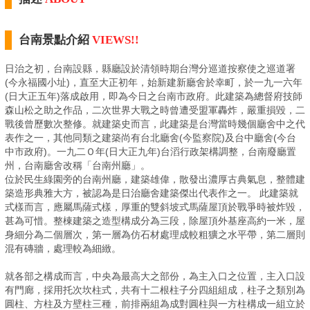
台南景點介紹
VIEWS!!
日治之初，台南設縣，縣廳設於清領時期台灣分巡道按察使之巡道署
(今永福國小址)，直至大正初年，始新建新廳舍於幸町，於一九一六年
(日大正五年)落成啟用，即為今日之台南市政府。此建築為總督府技師
森山松之助之作品，二次世界大戰之時曾遭受盟軍轟炸，嚴重損毀，二
戰後曾歷數次整修。就建築史而言，此建築是台灣當時幾個廳舍中之代
表作之一，其他同類之建築尚有台北廳舍(今監察院)及台中廳舍(今台
中市政府)。一九二Ｏ年(日大正九年)台滔行政架構調整，台南廢廳置
州，台南廳舍改稱「台南州廳」。
位於民生綠園旁的台南州廳，建築雄偉，散發出濃厚古典氣息，整體建
築造形典雅大方，被認為是日治廳舍建築傑出代表作之一。 此建築就
式樣而言，應屬馬薩式樣，厚重的雙斜坡式馬薩屋頂於戰爭時被炸毀，
甚為可惜。整棟建築之造型構成分為三段，除屋頂外基座高約一米，屋
身細分為二個層次，第一層為仿石材處理成較粗獷之水平帶，第二層則
混有磚牆，處理較為細緻。
就各部之構成而言，中央為最高大之部份，為主入口之位置，主入口設
有門廊，採用托次坎柱式，共有十二根柱子分四組組成，柱子之類別為
圓柱、方柱及方壁柱三種，前排兩組為成對圓柱與一方柱構成一組立於