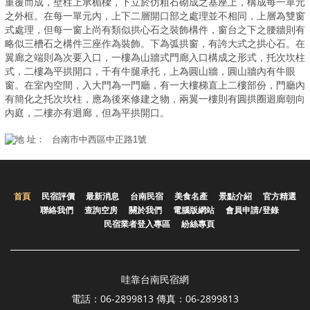
重覆而成，壁柱上承楣樑，下立於仿粗石砌成之基座上，構成每一單元
之外框。在每一單元內，上下二層開口部之處理並不相同，上層為雙窗
式處理，但每一窗上尚有類似拱心石之裝飾構件，窗台之下之腰牆則有
略似三槽石之構件三座作為裝飾。下為弧拱窗，有誇大式之拱心石。在
翼廊之端則為次要入口，一樓為山牆式門廊入口構成之形式，托次坎柱
式，二樓為平拱開口，千有牛腿承托，上為圓山牆，圓山牆內有牛眼
窗。在室內空間，入大門為一門廳，有一大樓梯直上二樓部份，門廳內
有簡化之托次坎柱，應為後來修建之物，兩翼一樓則有圓拱圈迴廊朝向
內庭，二樓亦有迴廊，但為平拱開口。
地 址：
台南市中西區中正路1號
首頁
民宿評價
最新消息
台南民宿
美食名產
景點介紹
官方精選
聯絡我們
查詢空房
關於我們
電腦版網站
會員申請/登錄
民宿業者登入專區
紛絲專頁
哇靠台南民宿網
電話：06-2899813 傳真：06-2899813