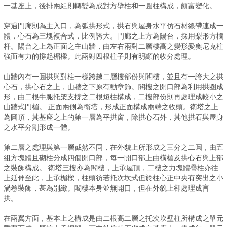
一基座上，後排兩組則轉變為成對方壁柱和一圓柱構成，頗富變化。
穿過門廊則為主入口，為弧拱形式，拱石與屋身水平仿石材線帶連成一
體，心石為三塊複合式，比例誇大。門廊之上方為陽台，採用梨形方欄
杆。陽台之上為正面之主山牆，由左右兩對二層樓高之變形愛奧尼克柱
強而有力的撐起楣樑。此兩對四根柱子則有明顯的收分處理。
山牆內有一圓拱與對柱一樣跨越二層樓部份與閣樓，並且有一誇大之拱
心石，拱心石之上，山牆之下原有勳章飾。閣樓之開口部為利用拱圈成
形，由二根牛腿托架支撐之二根短柱構成，二樓部份則再處理成較小之
山牆式門楣。 正面兩側為衛塔，形成正面構成兩端之收頭。衛塔之上
為圓頂，其基座之上的第一層為平拱窗，除拱心石外，其他拱石與屋身
之水平分割形成一體。
第二層之處理與第一層截然不同，在外貌上所形成之三分之二圓，由五
組方塊體且砌柱分成四個開口部，每一開口部上由橫楣及拱心石與上部
之裝飾構成。 衛塔三樓亦為閣樓，上承屋頂，二樓之力塊體疊柱亦往
上延伸至此，上承楣樑，柱頭彷若托次坎式但於柱心正中央有突出之小
渦卷裝飾，甚為別緻。閣樓本身並無開口，但在外貌上卻處理成盲
拱。
在兩翼方面，基本上之構成是由二根高二層之托次坎壁柱所構成之單元