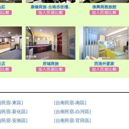
山莊
康橋商旅-台南赤崁樓..
偉興商務旅館
飯店
府城商旅
西港外婆家
南民宿-東區]
[台南民宿-南區]
南民宿-新化區]
[台南民宿-白河區]
南民宿-安南區]
[台南民宿-官田區]