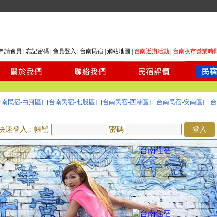
申請會員
|
忘記密碼
|
會員登入
|
台南民宿
|
網站地圖
|
台南近期活動
|
台南夜市營業時
台南民宿-白河區]
[台南民宿-七股區]
[台南民宿-西港區]
[台南民宿-安南區]
[
快速登入：帳號
密碼
登入