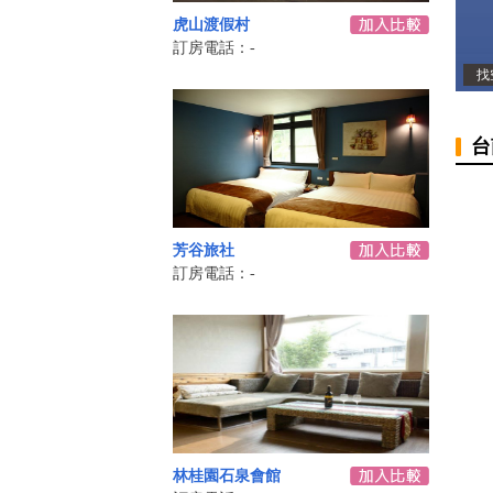
虎山渡假村
訂房電話：-
找
台
芳谷旅社
訂房電話：-
林桂園石泉會館