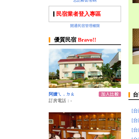
忘記帳號/密碼
民宿業者登入專區
開通民宿管理權限
優質民宿
Bravo!!
台
阿嬤ㄟ．ㄉㄠ
訂房電話：-
[
[
[