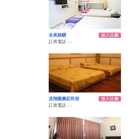
全美旅驛
訂房電話：-
丞翔園農莊民宿
訂房電話：-