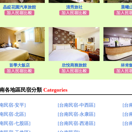
晶綻花園汽車旅館
清秀旅社
晨曦
首學大飯店
欣悅商務旅館
林肯
南各地區民宿分類
Categories
台南民宿-安平]
[台南民宿-中西區]
[台
台南民宿-北區]
[台南民宿-永康區]
[台
台南民宿-七股區]
[台南民宿-西港區]
[台