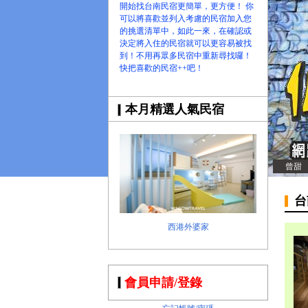
開始找台南民宿更簡單，更方便！ 你
可以將喜歡並列入考慮的民宿加入您
的挑選清單中，如此一來，在確認或
決定將入住的民宿就可以更容易被找
到！不用再眾多民宿中重新尋找囉！
快把喜歡的民宿++吧！
本月精選人氣民宿
曾甜
台
西港外婆家
會員申請/登錄