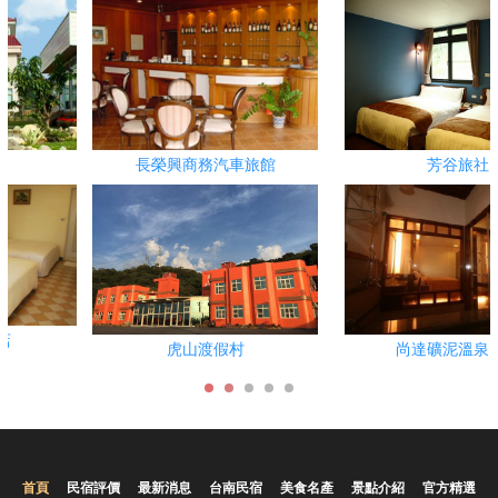
車旅館
芳谷旅社
林桂園石泉
村
尚達礦泥溫泉山莊
亞帝大飯
首頁
民宿評價
最新消息
台南民宿
美食名產
景點介紹
官方精選