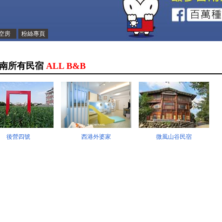
空房
粉絲專頁
南所有民宿
ALL B&B
後營四號
西港外婆家
微風山谷民宿