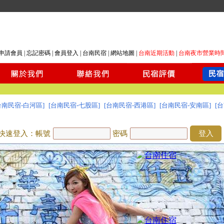
申請會員
|
忘記密碼
|
會員登入
|
台南民宿
|
網站地圖
|
台南近期活動
|
台南夜市營業時
台南民宿-白河區]
[台南民宿-七股區]
[台南民宿-西港區]
[台南民宿-安南區]
[
快速登入：帳號
密碼
登入