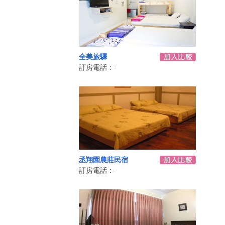
全美旅驛
訂房電話：-
丞翔園農莊民宿
訂房電話：-