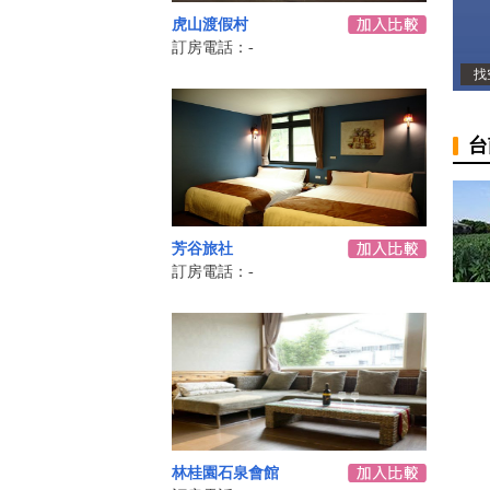
虎山渡假村
訂房電話：-
找
台
芳谷旅社
訂房電話：-
林桂園石泉會館