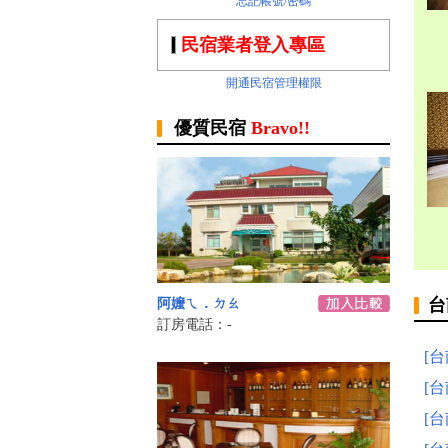
忘記帳號/密碼
民宿業者登入專區
開通民宿管理權限
優質民宿
Bravo!!
台
阿嬤ㄟ．ㄉㄠ
訂房電話：-
[
[
[