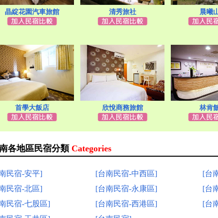
晶綻花園汽車旅館
清秀旅社
晨曦
首學大飯店
欣悅商務旅館
林肯
南各地區民宿分類
Categories
台南民宿-安平]
[台南民宿-中西區]
[台
台南民宿-北區]
[台南民宿-永康區]
[台
台南民宿-七股區]
[台南民宿-西港區]
[台