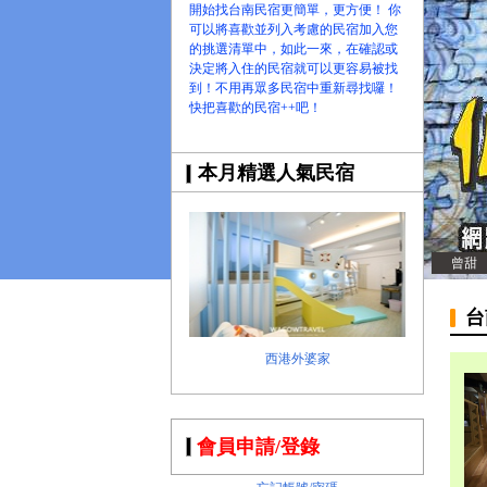
開始找台南民宿更簡單，更方便！ 你
可以將喜歡並列入考慮的民宿加入您
的挑選清單中，如此一來，在確認或
決定將入住的民宿就可以更容易被找
到！不用再眾多民宿中重新尋找囉！
快把喜歡的民宿++吧！
本月精選人氣民宿
曾甜
台
西港外婆家
會員申請/登錄