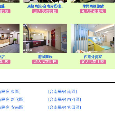
山莊
康橋商旅-台南赤崁樓..
偉興商務旅館
飯店
府城商旅
西港外婆家
南民宿-東區]
[台南民宿-南區]
南民宿-新化區]
[台南民宿-白河區]
南民宿-安南區]
[台南民宿-官田區]