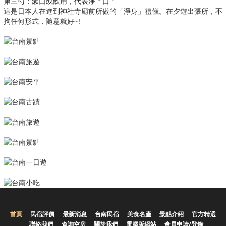
第三勺：漱口或飲用，代表淨＂口＂
這是日本人在進到神社寺廟前所做的「淨身」禮儀。在夕遊出張所，不
拘任何形式，隨意就好~!
首頁
民宿評價
最新消息
台南民宿
美食名產
景點介紹
官方精選
聯絡我們
查詢空房
關於我們
電腦版網站
會員申請/登錄