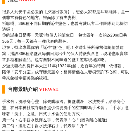
很多人到安平區必去的【夕遊出張所】，想必大家都是耳熟能詳，是一
個非常有特色的地方。裡面除了有夫妻樹、
祈願樹、366種不同日期的誕生鹽色，也曾有愛玩客工作團隊到此採訪
過喔！
你的誕生日是哪一天呢?
每個人的誕生日，包含四年一次的2/29生日
共
366天，每一天都有一種代表的顏色。
現在，找出專屬你的「誕生"鹽"色」吧！夕
遊出張所保留傳統整體建
築，擺設366種彩鹽及每個日期出生的個人特徵與含意，現場也販賣非
常多種相關
產品。也有自製不同味道的鹽工遊客現場試吃。
夕遊夫妻樹約從日本大正11年(1922年)
起，近百年的時間，依偎著，
陪伴「安平
分室」戍守鹽景至今；相傳情侶在夫妻樹
旁許下心願，可以
帶來象徵幸福美滿的祝
福。
台南景點介紹
VIEWS!!
手水舍，洗淨身心靈，除去髒穢
濁。掬鹽灑淨，水洗雙手，結淨
身心
靈。在日本神社或寺廟會提
供信徒洗手的空間即為手水舍，
「手水」意
味著「洗手」之意。
日式手水舍的使用方式：
第一勺：右手舀水洗淨左手，代表淨＂心＂(因為離心臟近)
第二勺：換用左手舀水洗淨右手，代表淨＂身＂