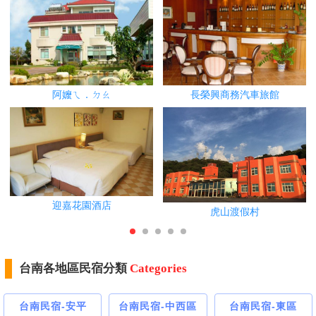
阿嬤ㄟ．ㄉㄠ
長榮興商務汽車旅館
迎嘉花園酒店
虎山渡假村
台南各地區民宿分類
Categories
台南民宿-安平
台南民宿-中西區
台南民宿-東區