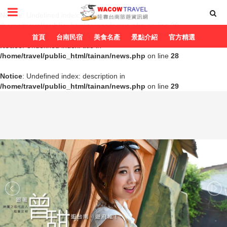
Notice
: Undefined index: title in
/home/travel/public_html/tainan/news.php
on line
20
首頁
台南民宿
美食名產
景點介紹
官方精選
Notice
: Undefined index: title in
/home/travel/public_html/tainan/news.php
on line
28
Notice
: Undefined index: description in
/home/travel/public_html/tainan/news.php
on line
29