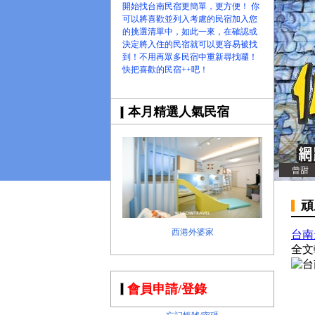
開始找台南民宿更簡單，更方便！ 你
可以將喜歡並列入考慮的民宿加入您
的挑選清單中，如此一來，在確認或
決定將入住的民宿就可以更容易被找
到！不用再眾多民宿中重新尋找囉！
快把喜歡的民宿++吧！
本月精選人氣民宿
曾甜
頑
西港外婆家
台南
全文
會員申請/登錄