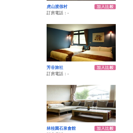
虎山渡假村
訂房電話：-
芳谷旅社
訂房電話：-
林桂園石泉會館