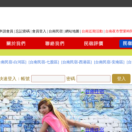
申請會員
|
忘記密碼
|
會員登入
|
台南民宿
|
網站地圖
|
台南近期活動
|
台南夜市營業時
台南民宿-白河區]
[台南民宿-七股區]
[台南民宿-西港區]
[台南民宿-安南區]
[
快速登入：帳號
密碼
登入