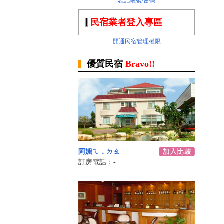
忘記帳號/密碼
民宿業者登入專區
開通民宿管理權限
優質民宿
Bravo!!
阿嬤ㄟ．ㄉㄠ
訂房電話：-