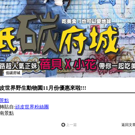
低碳府城
皮世界野生動物園11月份優惠來啦!!!
景點
轉貼自:
頑皮世界粉絲團
上一篇
返回文