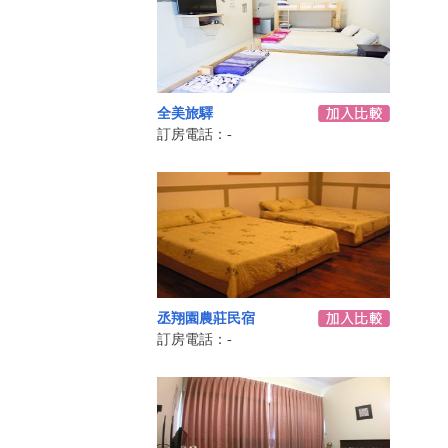
全美旅驛
訂房電話：-
丞翔園農莊民宿
訂房電話：-