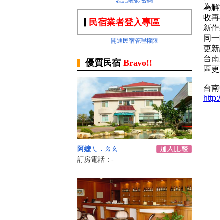
忘記帳號/密碼
為解
收再
民宿業者登入專區
新作
同一
開通民宿管理權限
更新
台南
優質民宿
Bravo!!
區更
台南
http
阿嬤ㄟ．ㄉㄠ
訂房電話：-