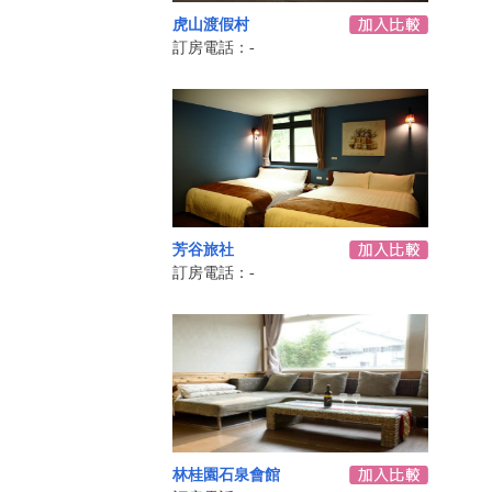
虎山渡假村
訂房電話：-
芳谷旅社
訂房電話：-
林桂園石泉會館