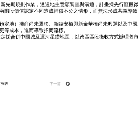
更新先期規劃作業，透過地主意願調查與溝通，計畫採先行區段
兩階段價值認定不同造成補償不公之情形，而無法形成共識導致
預定地）攤商尚未遷移、新臨安橋與新金華橋尚未興闢以及中國
更等成本，進而導致招商流標。
確定採合併中國城及運河星鑽地區，以跨區區段徵收方式辦理舊
章列表
下一篇