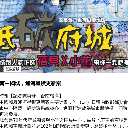
低碳府城
南中國城，運河星鑽更新案
時報【記者陳惠珍╱台南報導】
中國城及運河星鑽更新案主要計畫，昨（14）日獲內政部都委
市中心區藍、綠雙環系統核心，進而打造成為城市新地標，同時
再次發展。
城曾是70年代府城商業與小吃之匯集中心，由於地下室的商場乏
中國城更新計畫並於102年辦理都市計畫變更，歷經多年努力