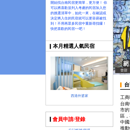
開始找台南民宿更簡單，更方便！ 你
可以將喜歡並列入考慮的民宿加入您
的挑選清單中，如此一來，在確認或
決定將入住的民宿就可以更容易被找
到！不用再眾多民宿中重新尋找囉！
快把喜歡的民宿++吧！
本月精選人氣民宿
曾甜
台
西港外婆家
工商
台南
市的
區，
會員申請/登錄
中國
推動