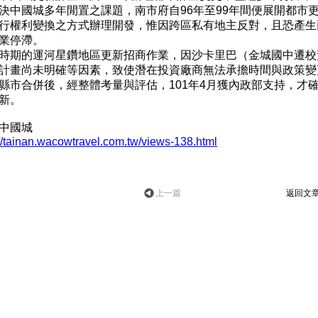
決中國城多年閒置之課題，南市府自96年至99年間便展開都市
行權利變換之方式辦理開發，惟因跨區私有地主反對，且恐產生
業停滯。
時期的運河星鑽地區更新招商作業，因沙卡里巴（金城國中遷校
計畫尚未明確等因素，致使潛在投資廠商無法承擔時間與政策變
縣市合併後，經整體考量與評估，101年4月獲內政部支持，才
新。
中國城
://tainan.wacowtravel.com.tw/views-138.html
上一篇
返回文