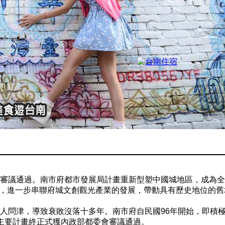
會審議通過。南市府都市發展局計畫重新型塑中國城地區，成為全
，進一步串聯府城文創觀光產業的發展，帶動具有歷史地位的舊
人問津，導致衰敗沒落十多年。南市府自民國96年開始，即積
，主要計畫終正式獲內政部都委會審議通過。