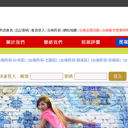
申請會員
|
忘記密碼
|
會員登入
|
台南民宿
|
網站地圖
|
台南近期活動
|
台南夜市營業時
台南民宿-白河區]
[台南民宿-七股區]
[台南民宿-西港區]
[台南民宿-安南區]
[
快速登入：帳號
密碼
登入