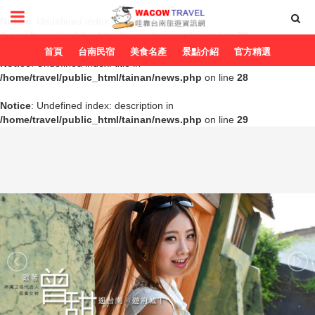
Notice
: Undefined index: title in
/home/travel/public_html/tainan/news.php
on line
20
首頁
台南民宿
美食名產
景點介紹
官方精選
Notice
: Undefined index: title in
/home/travel/public_html/tainan/news.php
on line
28
Notice
: Undefined index: description in
/home/travel/public_html/tainan/news.php
on line
29