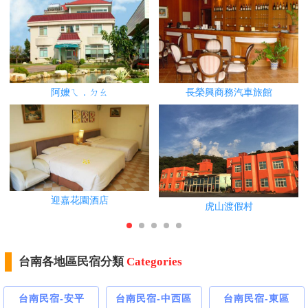
阿嬤ㄟ．ㄉㄠ
長榮興商務汽車旅館
迎嘉花園酒店
虎山渡假村
台南各地區民宿分類
Categories
台南民宿-安平
台南民宿-中西區
台南民宿-東區