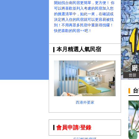
開始找台南民宿更簡單，更方便！ 你
可以將喜歡並列入考慮的民宿加入您
的挑選清單中，如此一來，在確認或
決定將入住的民宿就可以更容易被找
到！不用再眾多民宿中重新尋找囉！
快把喜歡的民宿++吧！
本月精選人氣民宿
曾甜
台
西港外婆家
會員申請/登錄