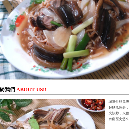
於我們
ABOUT US!!
城邊炒鱔魚
起鱔魚魚身
火快炒，火
台南歷史悠