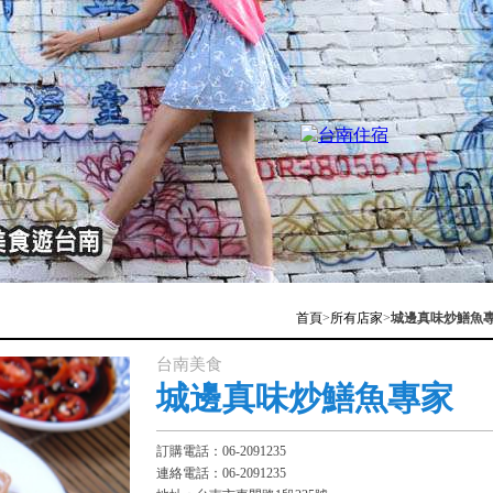
首頁
>
所有店家
>
城邊真味炒鱔魚
台南美食
城邊真味炒鱔魚專家
訂購電話：06-2091235
連絡電話：06-2091235