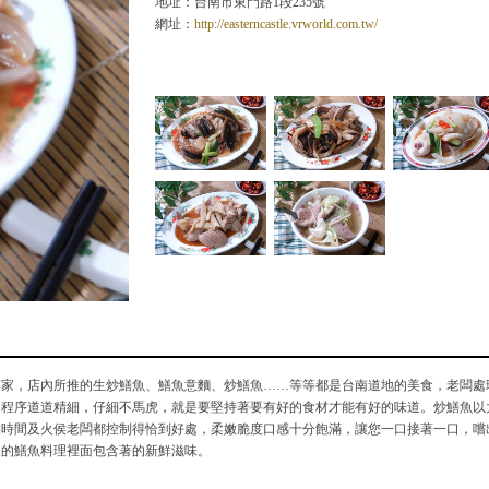
地址：台南市東門路1段235號
網址：
http://easterncastle.vrworld.com.tw/
專家，店內所推的生炒鱔魚、鱔魚意麵、炒鱔魚……等等都是台南道地的美食，老闆處
，程序道道精細，仔細不馬虎，就是要堅持著要有好的食材才能有好的味道。炒鱔魚以
侯時間及火侯老闆都控制得恰到好處，柔嫩脆度口感十分飽滿，讓您一口接著一口，嚐
久的鱔魚料理裡面包含著的新鮮滋味。