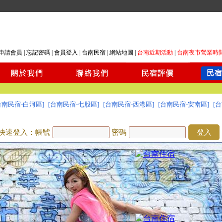
申請會員
|
忘記密碼
|
會員登入
|
台南民宿
|
網站地圖
|
台南近期活動
|
台南夜市營業時
台南民宿-白河區]
[台南民宿-七股區]
[台南民宿-西港區]
[台南民宿-安南區]
[
快速登入：帳號
密碼
登入