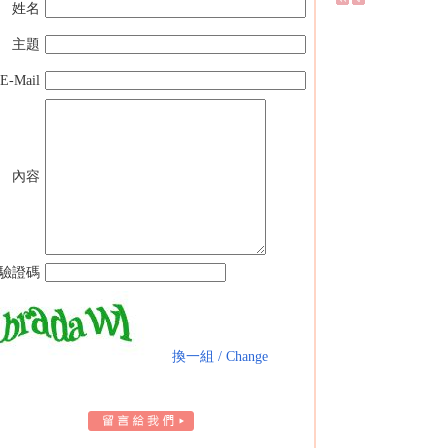
姓名
主題
E-Mail
內容
驗證碼
換一組 / Change