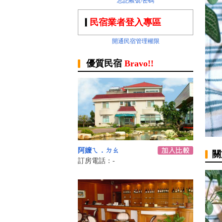
忘記帳號/密碼
民宿業者登入專區
開通民宿管理權限
優質民宿
Bravo!!
阿嬤ㄟ．ㄉㄠ
關
訂房電話：-