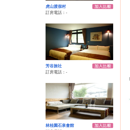
虎山渡假村
訂房電話：-
芳谷旅社
訂房電話：-
林桂園石泉會館