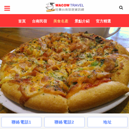
首頁
台南民宿
美食名產
景點介紹
官方精選
聯絡電話1
聯絡電話2
地址