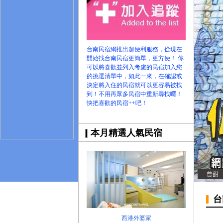
台南旅遊網全新登場!
台南民宿網推出超便利服務，從現在
開始找台南民宿更簡單，更方便！ 你
可以將喜歡並列入考慮的民宿加入您
的挑選清單中，如此一來，在確認或
決定將入住的民宿就可以更容易被找
到！不用再眾多民宿中重新尋找囉！
快把喜歡的民宿++吧！
本月精選人氣民宿
曾甜
台
西港外婆家