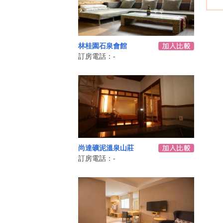
林桂園石泉會館
訂房電話：-
尚達礦泥溫泉山莊
訂房電話：-