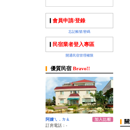
會員申請/登錄
忘記帳號/密碼
民宿業者登入專區
開通民宿管理權限
優質民宿
Bravo!!
阿嬤ㄟ．ㄉㄠ
關
訂房電話：-