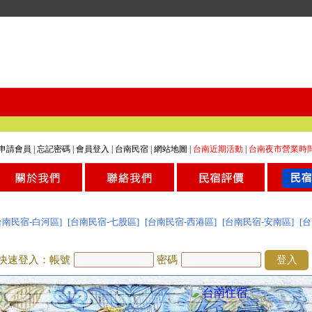
申請會員
|
忘記密碼
|
會員登入
|
台南民宿
|
網站地圖
|
台南近期活動
|
台南夜市營業時
台南民宿-白河區]
[台南民宿-七股區]
[台南民宿-西港區]
[台南民宿-安南區]
[
快速登入：帳號
密碼
登入