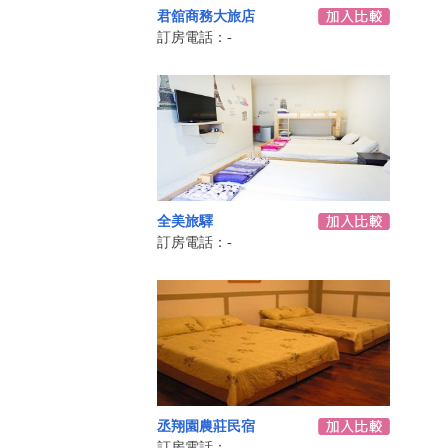
君舘商務大旅店
訂房電話：-
全美旅驛
訂房電話：-
丞翔園農莊民宿
訂房電話：-