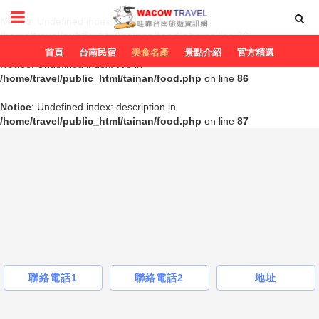
Notice
: Undefined index: title in
/home/travel/public_html/tainan/food.php
on line
76
首頁
台南民宿
美食名產
景點介紹
官方精選
Notice
: Undefined index: title in
/home/travel/public_html/tainan/food.php
on line
86
Notice
: Undefined index: description in
/home/travel/public_html/tainan/food.php
on line
87
聯絡電話1
聯絡電話2
地址