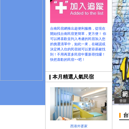
台南旅遊網全新登場!
台南民宿網推出超便利服務，從現在
開始找台南民宿更簡單，更方便！ 你
可以將喜歡並列入考慮的民宿加入您
的挑選清單中，如此一來，在確認或
決定將入住的民宿就可以更容易被找
到！不用再眾多民宿中重新尋找囉！
快把喜歡的民宿++吧！
本月精選人氣民宿
曾甜
台
西港外婆家