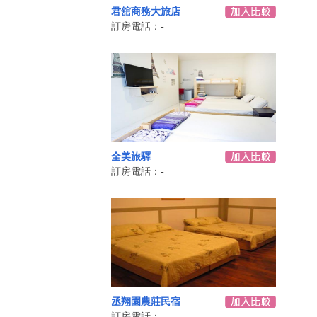
君舘商務大旅店
訂房電話：-
全美旅驛
訂房電話：-
丞翔園農莊民宿
訂房電話：-