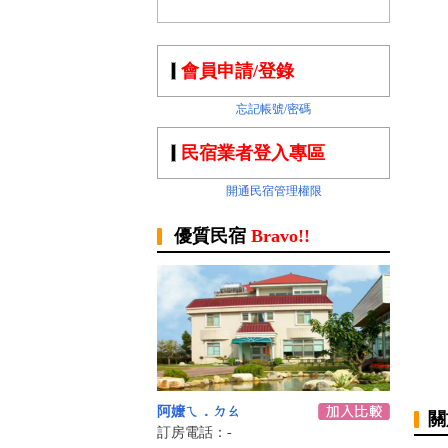
會員申請/登錄
忘記帳號/密碼
民宿業者登入專區
開通民宿管理權限
優質民宿
Bravo!!
阿嬤ㄟ．ㄉㄠ
關
訂房電話：-