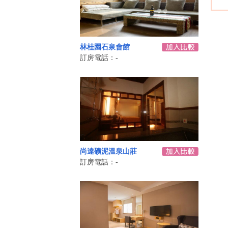
林桂園石泉會館
訂房電話：-
尚達礦泥溫泉山莊
訂房電話：-