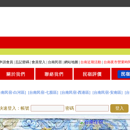
申請會員
|
忘記密碼
|
會員登入
|
台南民宿
|
網站地圖
|
台南近期活動
|
台南夜市營業時
台南民宿-白河區]
[台南民宿-七股區]
[台南民宿-西港區]
[台南民宿-安南區]
[
快速登入：帳號
密碼
登入