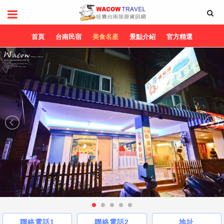
首頁
台南民宿
美食名產
景點介紹
官方精選
聯絡電話1
聯絡電話2
地址