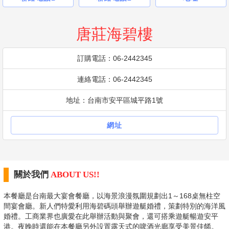
唐莊海碧樓
訂購電話：06-2442345
連絡電話：06-2442345
地址：台南市安平區城平路1號
網址
關於我們
ABOUT US!!
本餐廳是台南最大宴會餐廳，以海景浪漫氛圍規劃出1～168桌無柱空
間宴會廳。新人們特愛利用海碧碼頭舉辦遊艇婚禮，策劃特別的海洋風
婚禮。工商業界也廣愛在此舉辦活動與聚會，還可搭乘遊艇暢遊安平
港。夜晚時還能在本餐廳另外設置露天式的啤酒光廊享受美景佳餚。