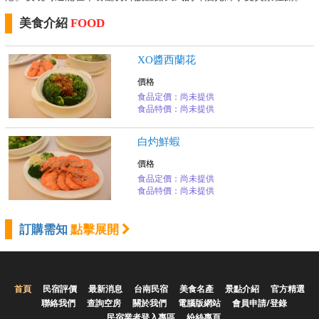
美食介紹
FOOD
XO醬西蘭花
價格
食品定價：尚未提供
食品特價：尚未提供
白灼鮮蝦
價格
食品定價：尚未提供
食品特價：尚未提供
訂購需知
點擊展開
首頁
民宿評價
最新消息
台南民宿
美食名產
景點介紹
官方精選
聯絡我們
查詢空房
關於我們
電腦版網站
會員申請/登錄
民宿業者登入專區
紛絲專頁