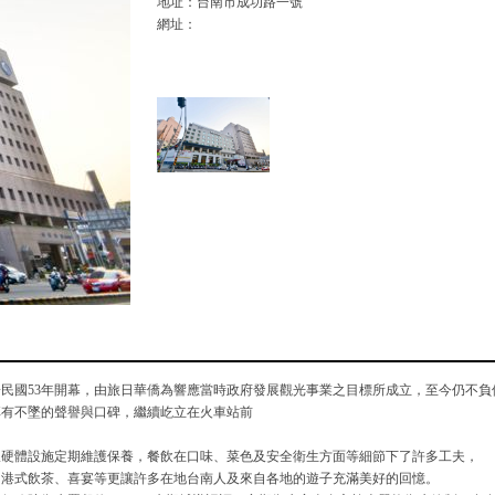
地址：台南市成功路一號
網址：
民國53年開幕，由旅日華僑為響應當時政府發展觀光事業之目標所成立，至今仍不負
享有不墜的聲譽與口碑，繼續屹立在火車站前
軟硬體設施定期維護保養，餐飲在口味、菜色及安全衛生方面等細節下了許多工夫，
、港式飲茶、喜宴等更讓許多在地台南人及來自各地的遊子充滿美好的回憶。