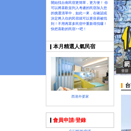
開始找台南民宿更簡單，更方便！ 你
可以將喜歡並列入考慮的民宿加入您
的挑選清單中，如此一來，在確認或
決定將入住的民宿就可以更容易被找
到！不用再眾多民宿中重新尋找囉！
快把喜歡的民宿++吧！
本月精選人氣民宿
曾甜
台
西港外婆家
會員申請/登錄