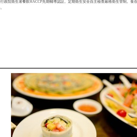
過行政院衛生署餐飲HACCP先期輔導認証。定期衛生安全自主檢查嚴格衛生管制。食
心。