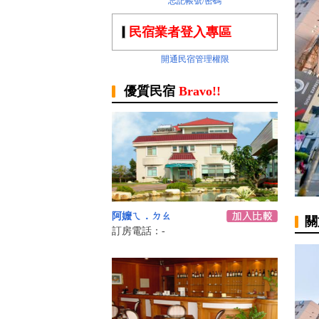
忘記帳號/密碼
民宿業者登入專區
開通民宿管理權限
優質民宿
Bravo!!
阿嬤ㄟ．ㄉㄠ
關
訂房電話：-