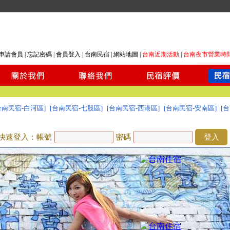
申請會員
|
忘記密碼
|
會員登入
|
台南民宿
|
網站地圖
|
台南近期活動
|
台南夜市營業時
台南民宿-白河區]
[台南民宿-七股區]
[台南民宿-西港區]
[台南民宿-安南區]
[
快速登入：帳號
密碼
登入