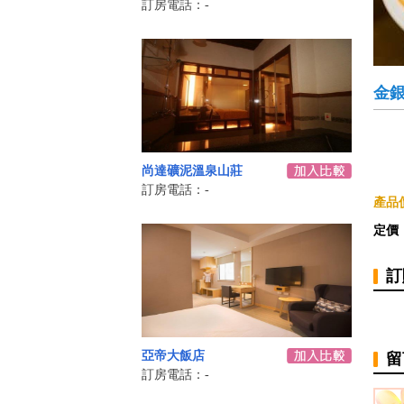
訂房電話：-
金
尚達礦泥溫泉山莊
訂房電話：-
產品
定價
訂
亞帝大飯店
留
訂房電話：-