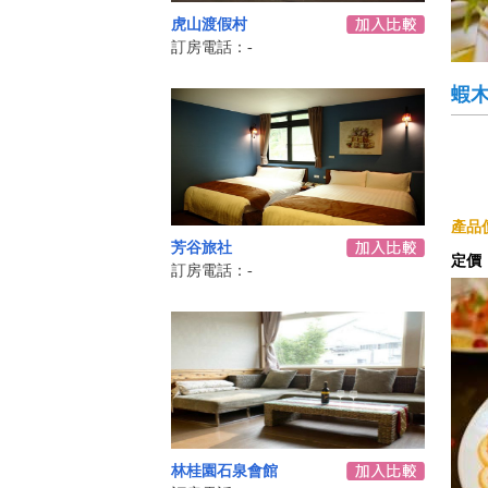
虎山渡假村
訂房電話：-
蝦
產品
芳谷旅社
定價
訂房電話：-
林桂園石泉會館