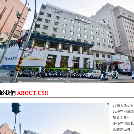
於我們
ABOUT US!!
台南大飯店於
命地在府城
餐飲文化~
不僅在內部
歐式自助餐