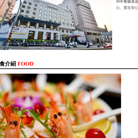
89年餐廳通
心、實在安
食介紹
FOOD