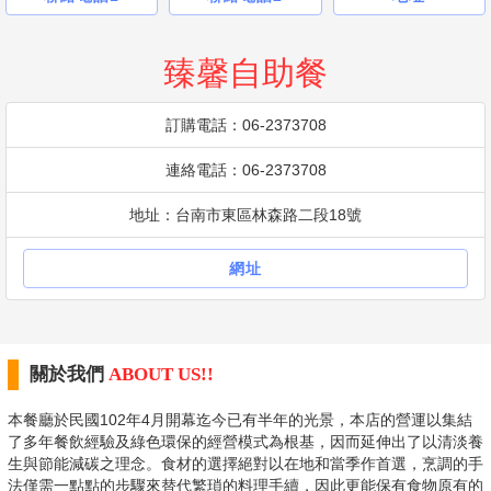
臻馨自助餐
訂購電話：06-2373708
連絡電話：06-2373708
地址：台南市東區林森路二段18號
網址
關於我們
ABOUT US!!
本餐廳於民國102年4月開幕迄今已有半年的光景，本店的營運以集結
了多年餐飲經驗及綠色環保的經營模式為根基，因而延伸出了以清淡養
生與節能減碳之理念。食材的選擇絕對以在地和當季作首選，烹調的手
法僅需一點點的步驟來替代繁瑣的料理手續，因此更能保有食物原有的