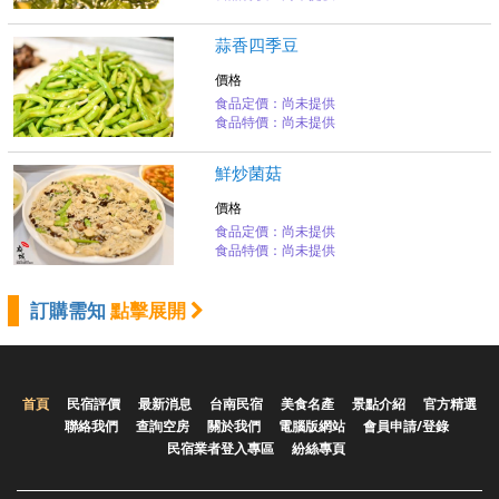
蒜香四季豆
價格
食品定價：尚未提供
食品特價：尚未提供
鮮炒菌菇
價格
食品定價：尚未提供
食品特價：尚未提供
訂購需知
點擊展開
首頁
民宿評價
最新消息
台南民宿
美食名產
景點介紹
官方精選
聯絡我們
查詢空房
關於我們
電腦版網站
會員申請/登錄
民宿業者登入專區
紛絲專頁