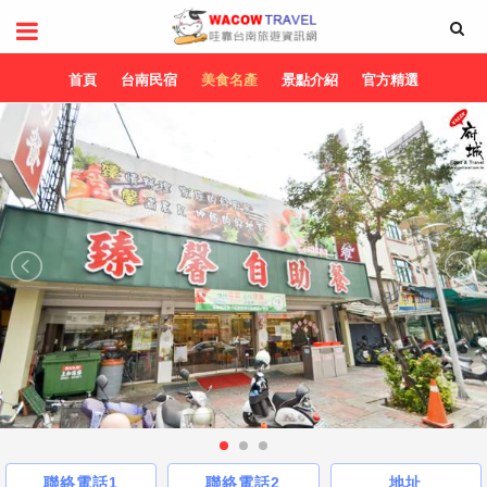
首頁
台南民宿
美食名產
景點介紹
官方精選
聯絡電話1
聯絡電話2
地址