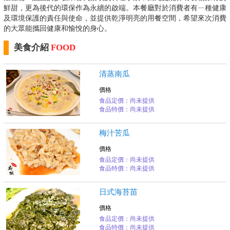
鮮甜，更為後代的環保作為永續的啟端。本餐廳對於消費者有ㄧ種健康
及環境保護的責任與使命，並提供乾淨明亮的用餐空間，希望來次消費
的大眾能攜回健康和愉悅的身心。
美食介紹
FOOD
清蒸南瓜
價格
食品定價：尚未提供
食品特價：尚未提供
梅汁苦瓜
價格
食品定價：尚未提供
食品特價：尚未提供
日式海苔苗
價格
食品定價：尚未提供
食品特價：尚未提供