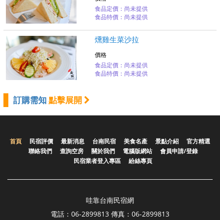
食品定價：尚未提供
食品特價：尚未提供
燻雞生菜沙拉
價格
食品定價：尚未提供
食品特價：尚未提供
訂購需知
點擊展開
首頁
民宿評價
最新消息
台南民宿
美食名產
景點介紹
官方精選
聯絡我們
查詢空房
關於我們
電腦版網站
會員申請/登錄
民宿業者登入專區
紛絲專頁
哇靠台南民宿網
電話：06-2899813 傳真：06-2899813