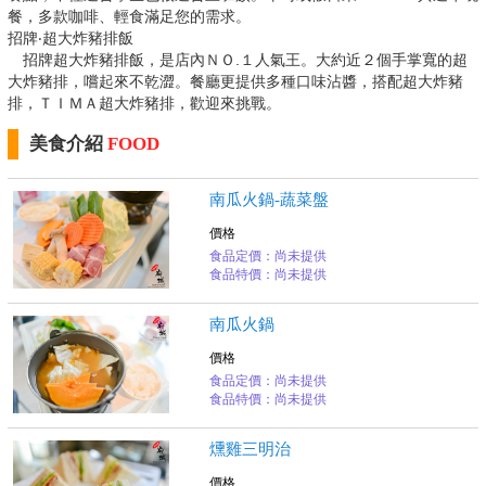
餐，多款咖啡、輕食滿足您的需求。
招牌‧超大炸豬排飯
招牌超大炸豬排飯，是店內ＮＯ.１人氣王。大約近２個手掌寬的超
大炸豬排，嚐起來不乾澀。餐廳更提供多種口味沾醬，搭配超大炸豬
排，ＴＩＭＡ超大炸豬排，歡迎來挑戰。
美食介紹
FOOD
南瓜火鍋-蔬菜盤
價格
食品定價：尚未提供
食品特價：尚未提供
南瓜火鍋
價格
食品定價：尚未提供
食品特價：尚未提供
燻雞三明治
價格