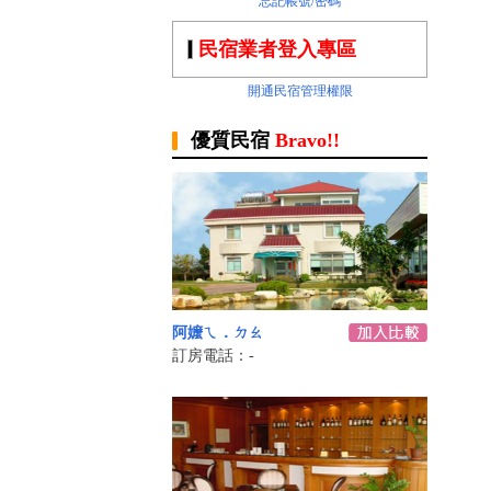
忘記帳號/密碼
民宿業者登入專區
開通民宿管理權限
優質民宿
Bravo!!
阿嬤ㄟ．ㄉㄠ
訂房電話：-