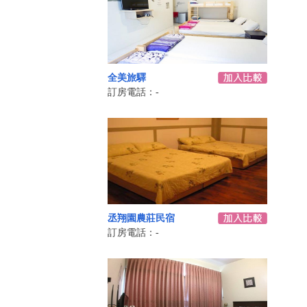
全美旅驛
訂房電話：-
丞翔園農莊民宿
訂房電話：-