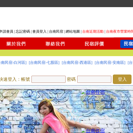
申請會員
|
忘記密碼
|
會員登入
|
台南民宿
|
網站地圖
|
台南近期活動
|
台南夜市營業時
台南民宿-白河區]
[台南民宿-七股區]
[台南民宿-西港區]
[台南民宿-安南區]
[
快速登入：帳號
密碼
登入