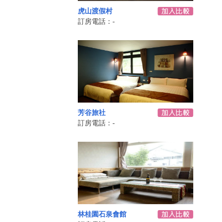
虎山渡假村
訂房電話：-
芳谷旅社
訂房電話：-
林桂園石泉會館