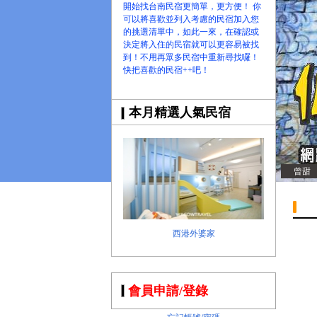
開始找台南民宿更簡單，更方便！ 你
可以將喜歡並列入考慮的民宿加入您
的挑選清單中，如此一來，在確認或
決定將入住的民宿就可以更容易被找
到！不用再眾多民宿中重新尋找囉！
快把喜歡的民宿++吧！
本月精選人氣民宿
曾甜
西港外婆家
會員申請/登錄