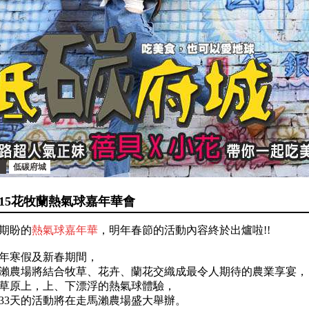
低碳府城
015花牧蘭熱氣球嘉年華會
期盼的
熱氣球嘉年華
，明年春節的活動內容終於出爐啦!!
15年寒假及新春期間，
瀨農場將結合牧草、花卉、蘭花交織成最令人期待的農業享宴，
草原上，上、下漂浮的熱氣球體驗，
33天的活動將在走馬瀨農場盛大舉辦。