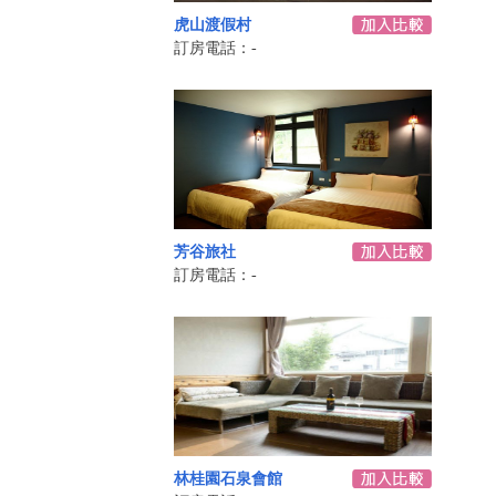
虎山渡假村
訂房電話：-
芳谷旅社
訂房電話：-
林桂園石泉會館