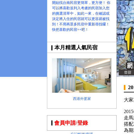
開始找台南民宿更簡單，更方便！ 你
可以將喜歡並列入考慮的民宿加入您
的挑選清單中，如此一來，在確認或
決定將入住的民宿就可以更容易被找
到！不用再眾多民宿中重新尋找囉！
快把喜歡的民宿++吧！
本月精選人氣民宿
曾甜
2
西港外婆家
大家
20
走馬
會員申請/登錄
搭配
為期