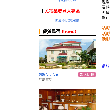
忘記帳號/密碼
現場
及熱
民宿業者登入專區
將最
歡迎
開通民宿管理權限
活動日
優質民宿
Bravo!!
活動
活動
還想
阿嬤ㄟ．ㄉㄠ
訂房電話：-