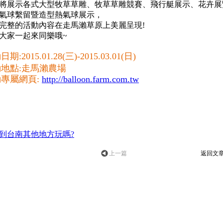
將展示各式大型牧草草雕、牧草草雕競賽、飛行艇展示、花卉展
氣球繫留暨造型熱氣球展示，
完整的活動內容在走馬瀨草原上美麗呈現!
大家一起來同樂哦~
期:2015.01.28(三)-2015.03.01(日)
地點:走馬瀨農場
專屬網頁:
http://balloon.farm.com.tw
到台南其他地方玩嗎?
上一篇
返回文