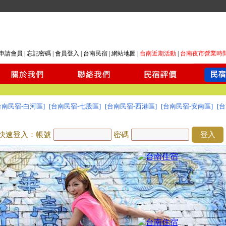
申請會員
|
忘記密碼
|
會員登入
|
台南民宿
|
網站地圖
|
台南近期活動
|
台南夜市營業時
台南民宿-白河區]
[台南民宿-七股區]
[台南民宿-西港區]
[台南民宿-安南區]
[
快速登入：帳號
密碼
登入