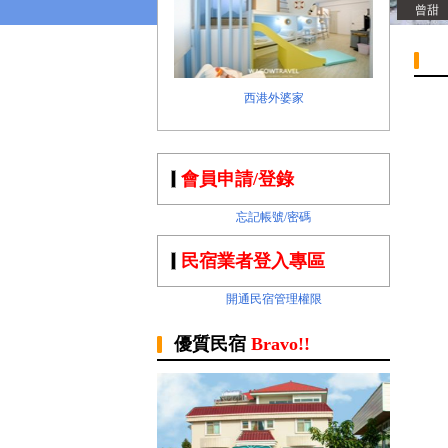
曾甜
西港外婆家
會員申請/登錄
忘記帳號/密碼
民宿業者登入專區
開通民宿管理權限
優質民宿
Bravo!!