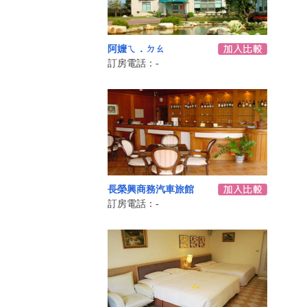
阿嬤ㄟ．ㄉㄠ
訂房電話：-
長榮興商務汽車旅館
訂房電話：-