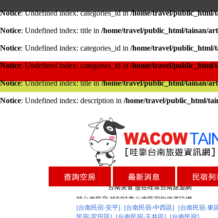
Notice
: Undefined index: categories_id in
/home/travel/public_html/t
Notice
: Undefined index: title in
/home/travel/public_html/tainan/art
Notice
: Undefined index: categories_id in
/home/travel/public_html/t
Notice
: Undefined index: categories_id in
/home/travel/public_html/t
Notice
: Undefined index: title in
/home/travel/public_html/tainan/art
Notice
: Undefined index: description in
/home/travel/public_html/tai
台南民宿
台南民宿
台南美食 盡在哇靠台南旅遊網
找台南民宿 就到哇靠台南民宿旅遊資訊網
[台南民宿-安平]
[台南民宿-中西區]
[台南民宿-東區
民宿-官田區]
[台南民宿-玉井區]
台南旅遊網全新登場!
[台南民宿]