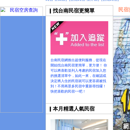
台南民宿
民宿
找台南民宿更簡單
台南民宿
台南美食 盡在哇靠台南旅遊網
找台南民宿 就到哇靠台南民宿旅遊資訊網
台南旅遊網全新登場!
台南民宿網推出超便利服務，從現在
開始找台南民宿更簡單，更方便！ 你
可以將喜歡並列入考慮的民宿加入您
的挑選清單中，如此一來，在確認或
決定將入住的民宿就可以更容易被找
到！不用再眾多民宿中重新尋找囉！
快把喜歡的民宿++吧！
本月精選人氣民宿