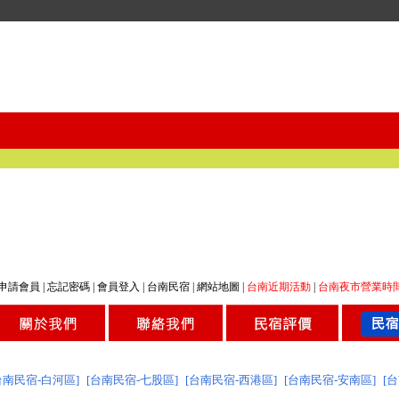
申請會員
|
忘記密碼
|
會員登入
|
台南民宿
|
網站地圖
|
台南近期活動
|
台南夜市營業時
台南民宿-白河區]
[台南民宿-七股區]
[台南民宿-西港區]
[台南民宿-安南區]
[