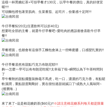
這樣一杯黑糖紅茶+可頌早餐才130元，以早午餐的價位，真的好便宜
喔!!!!
可頌麵包裡包著里肌肉、生菜番茄、起司片，份量感十足阿!!!
牛仔早餐$220元
(任選飲料可以折40元)
想要吃全部的主餐，就選牛仔早餐吧~愛吃肉的應該都會喜歡牛仔早
餐!!
早餐裡面，也都會有這個手工麵包會淋上一些蜂蜜醬，口感蠻扎實的!!
牛仔早餐居然有甜點巧克力布朗尼耶!!!
齁~~怎麼一早可以有布朗尼吃呢!!太幸福了啦~瞬間以為下午茶時間到
了
早午餐附的甜點擺盤裝飾毫不馬虎，
吃一口，濃濃的巧克力香，有點鬆
軟濕潤，重點甜度剛剛好，實在很怕過甜就膩口了!成熟大人風味阿~
(撥瀏海...)
來了來了~這是棉花糖奶茶($60元)!!
※請注意棉花糖系列每天都是限量