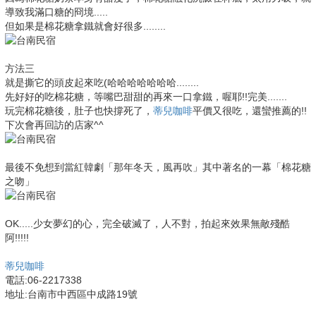
導致我滿口糖的冏境.....
但如果是棉花糖拿鐵就會好很多........
方法三
就是撕它的頭皮起來吃(哈哈哈哈哈哈哈........
先好好的吃棉花糖，等嘴巴甜甜的再來一口拿鐵，喔耶!!完美.......
玩完棉花糖後，肚子也快撐死了，
蒂兒咖啡
平價又很吃，
還蠻推薦的!!
下次會再回訪的店家^^
最後不免想到當紅韓劇「那年冬天，風再吹」其中著名的一幕「棉花糖
之吻」
OK.....少女夢幻的心，完全破滅了，人不對，拍起來效果無敵殘酷
阿!!!!!
蒂兒咖啡
電話:06-2217338
地址:台南市中西區中成路19號