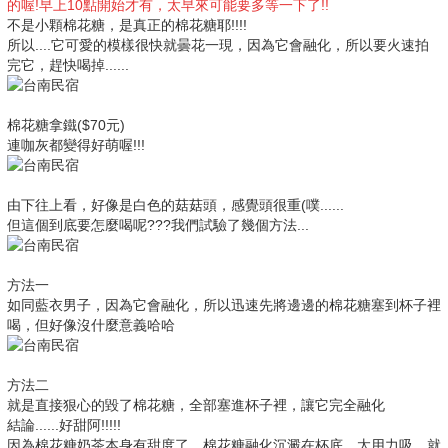
的喔!早上10點開始才有，太早來可能要多等一下了!!
不是小顆棉花糖，是真正的棉花糖耶!!!!
所以....它可愛的模樣很快就曇花一現，因為它會融化，所以要火速拍
完它，趕快喝掉......
棉花糖拿鐵($70元)
連咖灰都變得好萌喔!!!
由下往上看，好像是白色的菇菇頭，感覺頭很重(噗......
但這個到底要怎麼喝呢???我們試驗了幾個方法...
方法一
如同藍衣男子，因為它會融化，所以迅速先將邊邊的棉花糖塞到杯子裡
喝，但好像沒什麼意義哈哈
方法二
就是直接狠心的毀了棉花糖，全部塞進杯子裡，讓它完全融化
結論......好甜阿!!!!!
因為棉花糖奶茶本身有甜度了，棉花糖融化沉澱在杯底，太用力吸，就