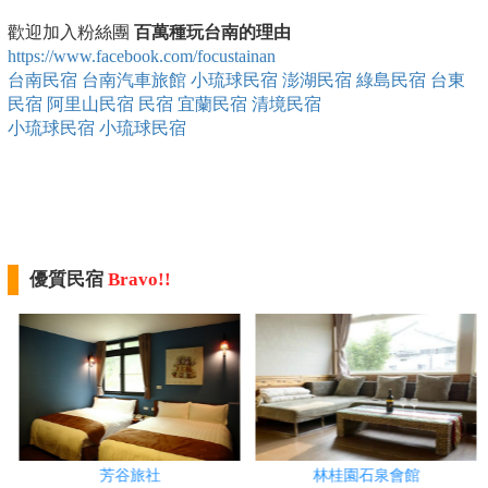
歡迎加入粉絲團
百萬種玩台南的理由
https://www.facebook.com/focustainan
台南民宿
台南汽車旅館
小琉球民宿
澎湖民宿
綠島民宿
台東
民宿
阿里山民宿
民宿
宜蘭民宿
清境民宿
小琉球民宿
小琉球民宿
優質民宿
Bravo!!
芳谷旅社
林桂園石泉會館