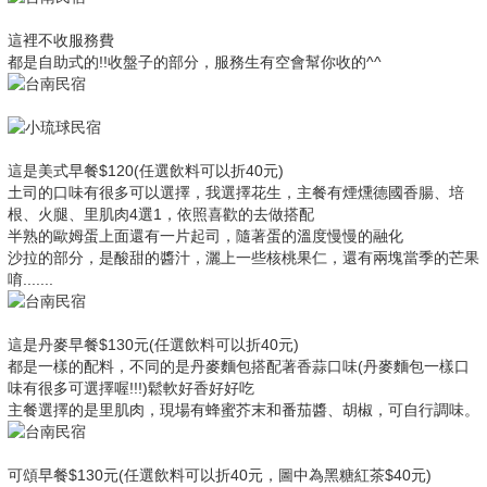
這裡不收服務費
都是自助式的!!收盤子的部分，服務生有空會幫你收的^^
這是美式早餐$120(任選飲料可以折40元)
土司的口味有很多可以選擇，我選擇花生，主餐有煙燻德國香腸、培
根、火腿、里肌肉4選1，
依照喜歡的去做搭配
半熟的歐姆蛋上面還有一片起司，隨著蛋的溫度慢慢的融化
沙拉的部分，是酸甜的醬汁，灑上一些核桃果仁，還有兩塊當季的芒果
唷.......
這是丹麥早餐$130元
(任選飲料可以折40元)
都是一樣的配料，不同的是丹麥麵包搭配著香蒜口味(丹麥麵包一樣口
味有很多可選擇喔!!!)鬆軟好香好好吃
主餐選擇的是里肌肉，現場有蜂蜜芥末和番茄醬、胡椒，可自行調味。
可頌早餐$130元
(任選飲料可以折40元，圖中為黑糖紅茶$40元)