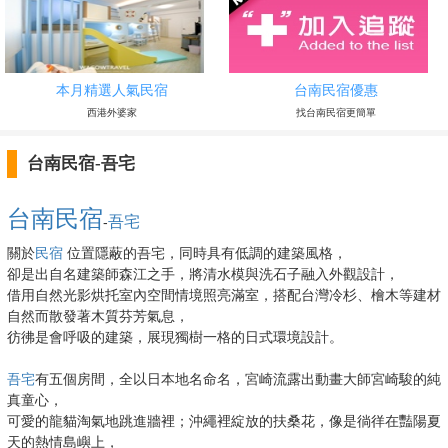
本月精選人氣民宿
台南民宿優惠
西港外婆家
找台南民宿更簡單
台南民宿-吾宅
台南民宿
吾宅
-
關於
民宿
位置隱蔽的吾宅，同時具有低調的建築風格，
卻是出自名建築師森江之手，將清水模與洗石子融入外觀設計，
借用自然光影烘托室內空間情境照亮滿室，搭配台灣冷杉、檜木等建材
自然而散發著木質芬芳氣息，
彷彿是會呼吸的建築，展現獨樹一格的日式環境設計。
吾宅
有五個房間，全以日本地名命名，宮崎流露出動畫大師宮崎駿的純
真童心，
可愛的龍貓淘氣地跳進牆裡；沖繩裡綻放的扶桑花，像是徜徉在豔陽夏
天的熱情島嶼上，